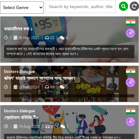
ডায়াবেটিসের কথা ১
26 Nov 2021
52
0
ভারতকে বলা হয় ডায়াবেটিসের রাজধানী। আর ডায়াবেটিসের চিকিৎসার একটা প্রধান অংশ হল রোগ
সম্পর্কে জানা। সেই জানানোর কাজের আজ প্রথম অংশ।
Doctors Dialogue
ডক্টরস' ডায়েরি প্রকাশে আপনাদের সাদর আমন্ত্রণ
15 Feb 2021
99
0
Doctors Dialogue
প্রোটোকল মনিটরিং টীম
19 Aug 2020
37
1
করোনা চিকিৎসার প্রোটোকল মনিটরিং টীম নিয়ে বলছেন একটি টীমের সদস্য ডা পুণ্যব্রত গুণ।