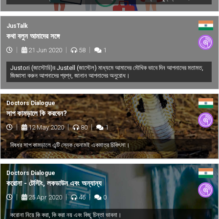
JusTalk
কথা বলুন আমাদের সঙ্গে
21 Jun 2020
58
1
Justori (জাস্টোরি)র Justell (জাস্টেল) মাধ্যমে আমাদের মৌখিক ভাবে দিন আপনাদের মতামত,
জিজ্ঞাসা করুন আপনাদের প্রশ্ন, জানান আপনাদের অনুরোধ।
Doctors Dialogue
সাপ কামড়ালে কি করবেন?
12 May 2020
80
1
বিষধর সাপ কামড়ালে এন্টি স্নেক ভেনামই একমাত্র চিকিৎসা।
Doctors Dialogue
করোনা - টেস্টিং, লকডাউন এবং অন্যান্য
25 Apr 2020
46
0
করোনা নিয়ে কি করা, কি করা নয় এবং কিছু চিন্তা ভাবনা।