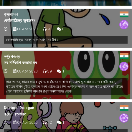
পুণ্যব্রত গুণ
কোষ্ঠকাঠিন্যে ভুগছেন?
08 Apr 2020
91
0
কোষ্ঠকাঠিন্যের সমস্যা এবং সমাধানের উপায়
অর্জুন দাশগুপ্ত
সব সর্দিকাশি করোনা নয়
08 Apr 2020
39
1
হাত ধোবেন, জামার হাতায় মুখ ঢেকে হাঁচবেন বা কাশবেন, চোখে মুখে হাত না দেবার চেষ্টা করুন,
বাইরের জিনিষ ধুইয়ে তুলবেন অথবা রোদে রেখে দিন, একান্ত দরকার না হলে বাইরে যাবেন না, বাইরে
গেলে অন্ততঃ দুমিটার ব্যবধান রাখুন অন্যান্যদের থেকে
Doctors' Dialogue
করোনা বৃত্তান্ত
07 Apr 2020
42
1